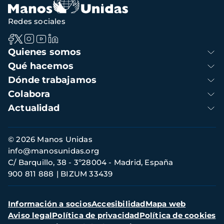
Redes sociales
Navegación
Quienes somos
principal
Qué hacemos
Dónde trabajamos
Colabora
Actualidad
Información
© 2026 Manos Unidas
de
info@manosunidas.org
contacto
C/ Barquillo, 38 - 3º28004 - Madrid, España
900 811 888
BIZUM 33439
Menú
Información a socios
Accesibilidad
Mapa web
secundario
Aviso legal
Política de privacidad
Política de cookies