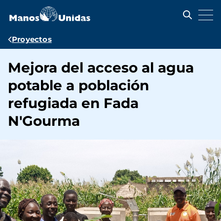
Pasar
al
contenido
principal
Ruta
Proyectos
de
Mejora del acceso al agua
navegación
potable a población
refugiada en Fada
N'Gourma