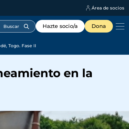
Área de socios
M
d
c
Menú
Hazte socio/a
Dona
d
de
us
destacados
cabecera
é, Togo. Fase II
neamiento en la