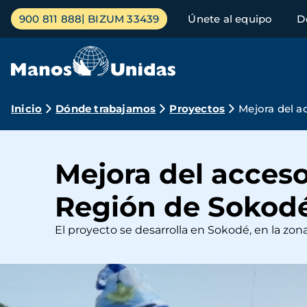
Pasar
Menú
900 811 888
BIZUM 33439
Únete al equipo
D
al
principal
contenido
principal
Ruta
Inicio
Dónde trabajamos
Proyectos
Mejora del a
de
navegación
Mejora del acceso
Región de Sokodé,
El proyecto se desarrolla en Sokodé, en la zon