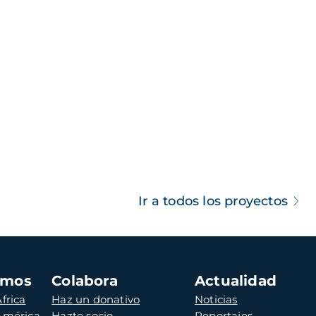
Ir a todos los proyectos
amos
Colabora
Actualidad
frica
Haz un donativo
Noticias
 América
Hazte socio
Reportajes