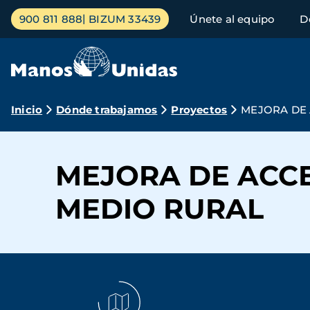
Pasar
Menú
900 811 888
BIZUM 33439
Únete al equipo
D
al
principal
contenido
principal
Ruta
Inicio
Dónde trabajamos
Proyectos
MEJORA DE 
de
navegación
MEJORA DE ACCE
MEDIO RURAL