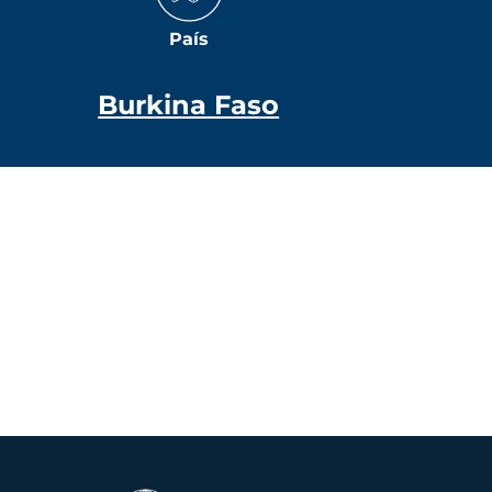
País
Burkina Faso