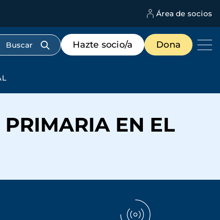
Área de socios
M
d
c
Menú
Hazte socio/a
Dona
d
de
us
destacados
cabecera
AL
PRIMARIA EN EL