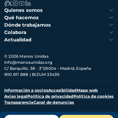
Navegación
Quienes somos
principal
Qué hacemos
Dónde trabajamos
Colabora
Actualidad
Información
© 2026 Manos Unidas
de
info@manosunidas.org
contacto
C/ Barquillo, 38 - 3º28004 - Madrid, España
900 811 888
BIZUM 33439
Menú
Información a socios
Accesibilidad
Mapa web
secundario
Aviso legal
Política de privacidad
Política de cookies
Transparencia
Canal de denuncias
Menú