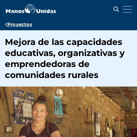
Pasar
al
contenido
principal
Ruta
Proyectos
de
Mejora de las capacidades
navegación
educativas, organizativas y
emprendedoras de
comunidades rurales