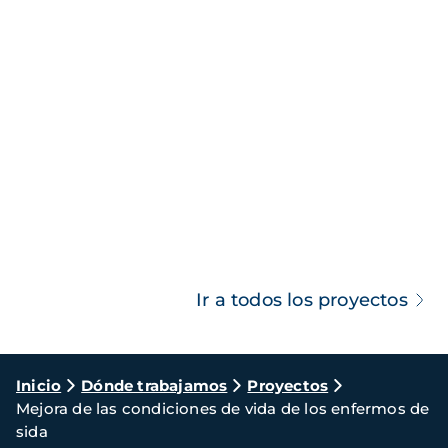
Ir a todos los proyectos
Ruta
Inicio
Dónde trabajamos
Proyectos
Mejora de las condiciones de vida de los enfermos de
de
sida
navegación