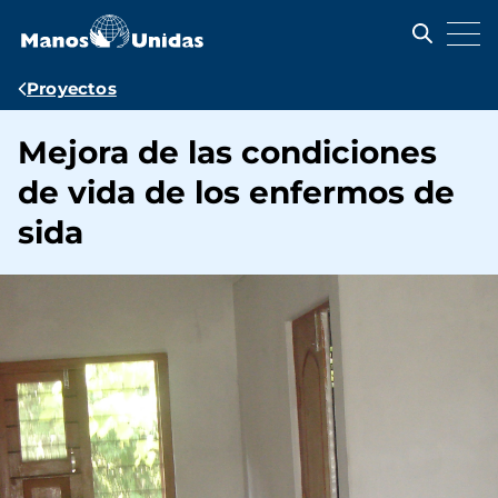
Pasar
al
contenido
principal
Ruta
Proyectos
de
Mejora de las condiciones
navegación
de vida de los enfermos de
sida