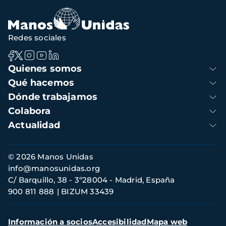
Redes sociales
Navegación
Quienes somos
principal
Qué hacemos
Dónde trabajamos
Colabora
Actualidad
Información
© 2026 Manos Unidas
de
info@manosunidas.org
contacto
C/ Barquillo, 38 - 3º28004 - Madrid, España
900 811 888
BIZUM 33439
Menú
Información a socios
Accesibilidad
Mapa web