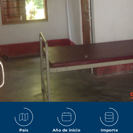
País
Año de inicio
Importe