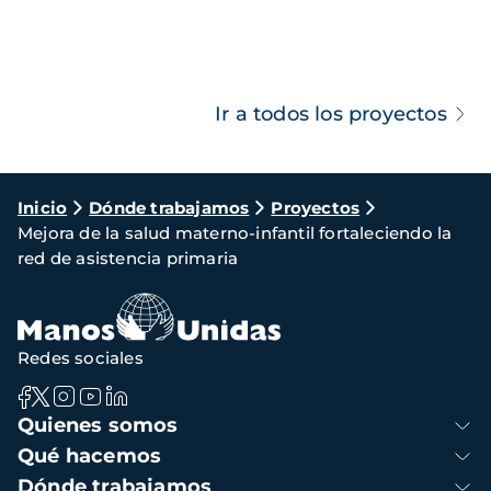
Ir a todos los proyectos
Ruta
Inicio
Dónde trabajamos
Proyectos
Mejora de la salud materno-infantil fortaleciendo la
de
red de asistencia primaria
navegación
Redes sociales
Navegación
Quienes somos
principal
Qué hacemos
Dónde trabajamos