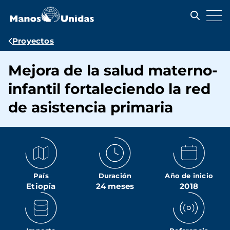
Pasar
al
contenido
principal
Ruta
Proyectos
de
Mejora de la salud materno-
navegación
infantil fortaleciendo la red
de asistencia primaria
País
Duración
Año de inicio
Etiopía
24 meses
2018