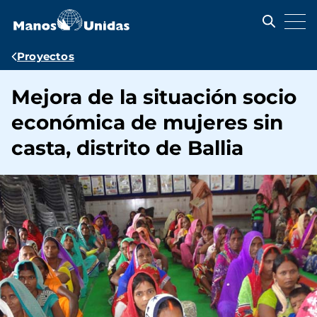
Pasar
al
contenido
principal
Ruta
Proyectos
de
Mejora de la situación socio
navegación
económica de mujeres sin
casta, distrito de Ballia