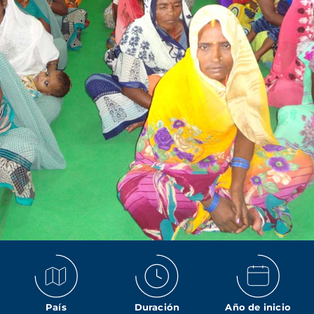
País
Duración
Año de inicio