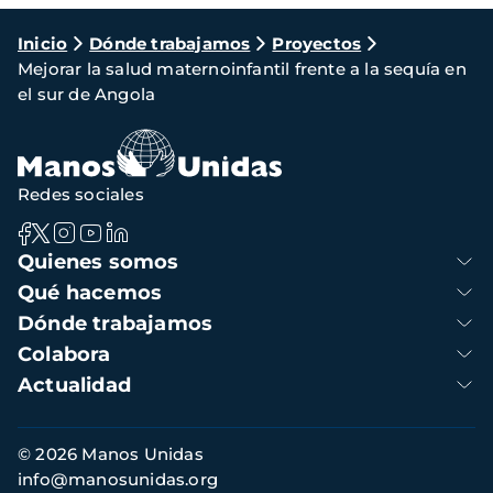
Ruta
Inicio
Dónde trabajamos
Proyectos
Mejorar la salud maternoinfantil frente a la sequía en
de
el sur de Angola
navegación
Redes sociales
Navegación
Quienes somos
principal
Qué hacemos
Dónde trabajamos
Colabora
Actualidad
Información
© 2026 Manos Unidas
de
info@manosunidas.org