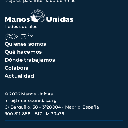
Mejoras para internado de niñas
de
navegación
Redes sociales
Navegación
Quienes somos
principal
Qué hacemos
Dónde trabajamos
Colabora
Actualidad
Información
© 2026 Manos Unidas
de
info@manosunidas.org
contacto
C/ Barquillo, 38 - 3º28004 - Madrid, España
900 811 888
BIZUM 33439