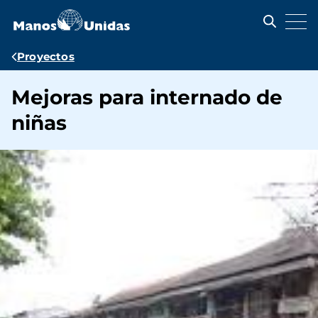
Pasar
al
contenido
principal
Ruta
Proyectos
de
Mejoras para internado de
navegación
niñas