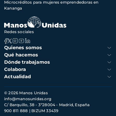
Microcréditos para mujeres emprendedoras en
de
Kananga
navegación
Redes sociales
Navegación
Quienes somos
principal
Qué hacemos
Dónde trabajamos
Colabora
Actualidad
Información
© 2026 Manos Unidas
de
info@manosunidas.org
contacto
C/ Barquillo, 38 - 3º28004 - Madrid, España
900 811 888
BIZUM 33439