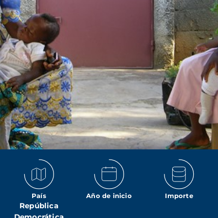
País
Año de inicio
Importe
República
Democrática