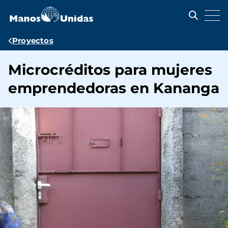
Pasar
al
contenido
principal
Ruta
Proyectos
de
Microcréditos para mujeres
navegación
emprendedoras en Kananga