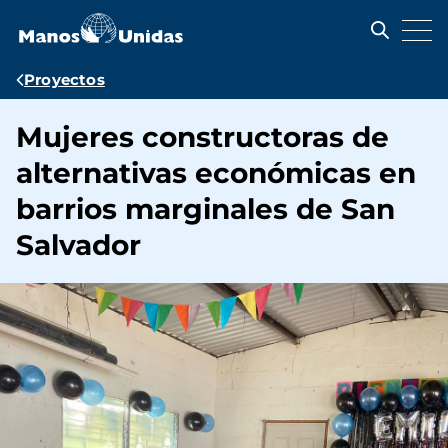
Pasar
al
contenido
principal
Ruta
Proyectos
de
Mujeres constructoras de
navegación
alternativas económicas en
barrios marginales de San
Salvador