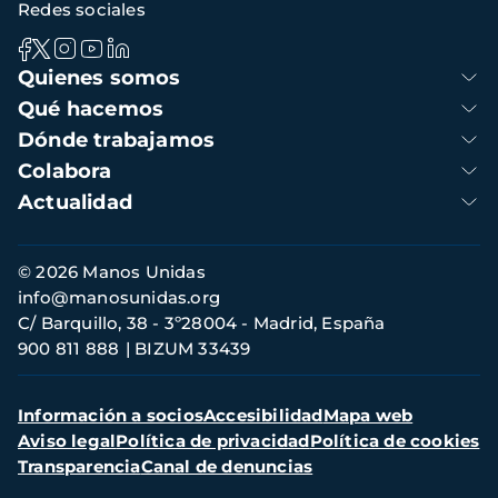
Redes sociales
Navegación
Quienes somos
principal
Qué hacemos
Dónde trabajamos
Colabora
Actualidad
Información
© 2026 Manos Unidas
de
info@manosunidas.org
contacto
C/ Barquillo, 38 - 3º28004 - Madrid, España
900 811 888
BIZUM 33439
Menú
Información a socios
Accesibilidad
Mapa web
secundario
Aviso legal
Política de privacidad
Política de cookies
Transparencia
Canal de denuncias