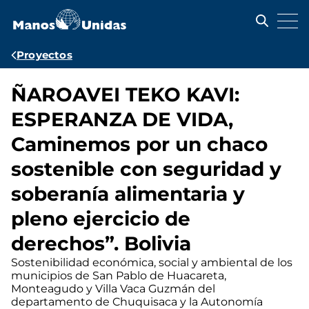
Pasar
al
contenido
principal
Ruta
Proyectos
de
ÑAROAVEI TEKO KAVI:
navegación
ESPERANZA DE VIDA,
Caminemos por un chaco
sostenible con seguridad y
soberanía alimentaria y
pleno ejercicio de
derechos”. Bolivia
Sostenibilidad económica, social y ambiental de los
municipios de San Pablo de Huacareta,
Monteagudo y Villa Vaca Guzmán del
departamento de Chuquisaca y la Autonomía