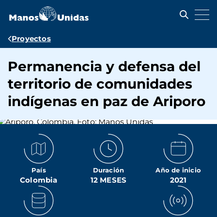
Pasar
al
contenido
principal
Ruta
Proyectos
de
Permanencia y defensa del
navegación
territorio de comunidades
indígenas en paz de Ariporo
País
Duración
Año de inicio
Colombia
12 MESES
2021