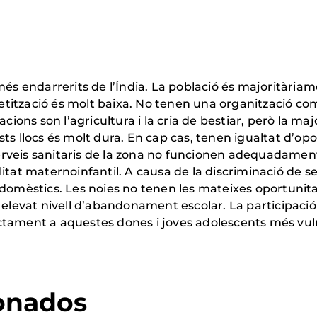
més endarrerits de l’Índia. La població és majoritària
abetització és molt baixa. No tenen una organització c
cions son l’agricultura i la cria de bestiar, però la ma
sts llocs és molt dura. En cap cas, tenen igualtat d’o
 serveis sanitaris de la zona no funcionen adequadament
itat maternoinfantil. A causa de la discriminació de s
omèstics. Les noies no tenen les mateixes oportunitats 
 elevat nivell d’abandonament escolar. La participació
irectament a aquestes dones i joves adolescents més vul
ionados