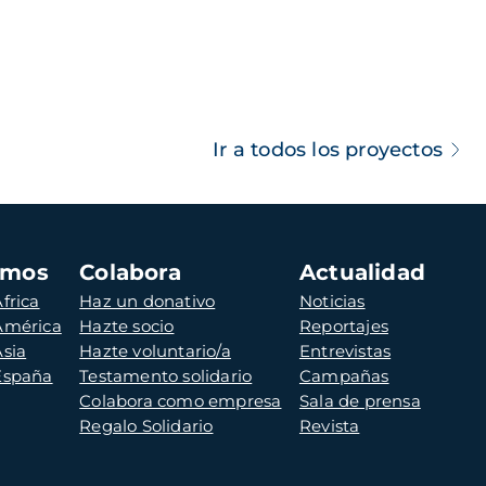
Ir a todos los proyectos
amos
Colabora
Actualidad
frica
Haz un donativo
Noticias
 América
Hazte socio
Reportajes
Asia
Hazte voluntario/a
Entrevistas
 España
Testamento solidario
Campañas
Colabora como empresa
Sala de prensa
Regalo Solidario
Revista