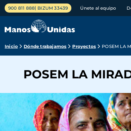
Pasar
Menú
900 811 888
BIZUM 33439
Únete al equipo
D
al
principal
contenido
principal
Ruta
Inicio
Dónde trabajamos
Proyectos
POSEM LA M
de
navegación
POSEM LA MIRADA