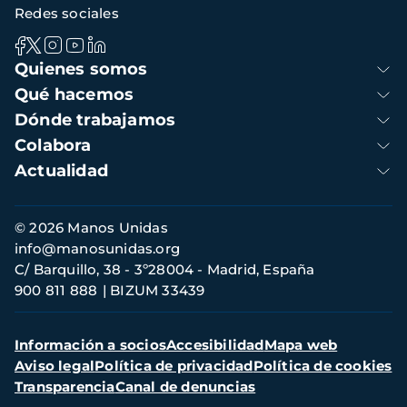
Redes sociales
Navegación
Quienes somos
principal
Qué hacemos
Dónde trabajamos
Colabora
Actualidad
Información
© 2026 Manos Unidas
de
info@manosunidas.org
contacto
C/ Barquillo, 38 - 3º28004 - Madrid, España
900 811 888
BIZUM 33439
Menú
Información a socios
Accesibilidad
Mapa web
secundario
Aviso legal
Política de privacidad
Política de cookies
Transparencia
Canal de denuncias