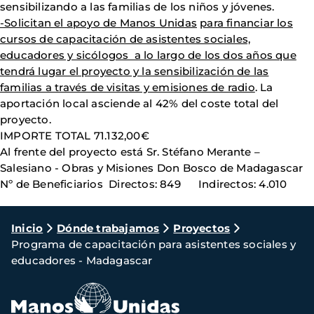
sensibilizando a las familias de los niños y jóvenes.
-Solicitan el apoyo de Manos Unidas
para financiar los
cursos de capacitación de asistentes sociales,
educadores y sicólogos a lo largo de los dos años que
tendrá lugar el proyecto y la sensibilización de las
familias a través de visitas y emisiones de radio
. La
aportación local asciende al 42% del coste total del
proyecto.
IMPORTE TOTAL 71.132,00€
Al frente del proyecto está Sr. Stéfano Merante –
Salesiano - Obras y Misiones Don Bosco de Madagascar
Nº de Beneficiarios Directos: 849 Indirectos: 4.010
Ruta
Inicio
Dónde trabajamos
Proyectos
Programa de capacitación para asistentes sociales y
de
educadores - Madagascar
navegación