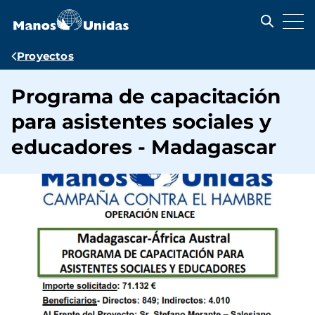
Pasar
al
contenido
principal
Ruta
Proyectos
de
Programa de capacitación
navegación
para asistentes sociales y
educadores - Madagascar