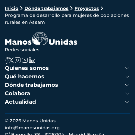
Ruta
Inicio
Dónde trabajamos
Proyectos
Programa de desarrollo para mujeres de poblaciones
de
rurales en Assam
navegación
Redes sociales
Navegación
Quienes somos
principal
Qué hacemos
Dónde trabajamos
Colabora
Actualidad
Información
© 2026 Manos Unidas
de
info@manosunidas.org
contacto
C/ Barquillo, 38 - 3º28004 - Madrid, España