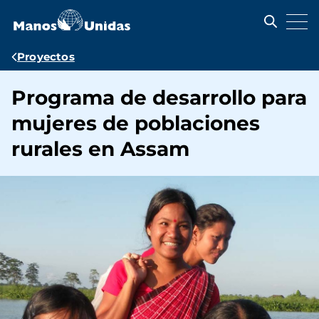
Pasar
al
contenido
principal
Ruta
Proyectos
de
Programa de desarrollo para
navegación
mujeres de poblaciones
rurales en Assam