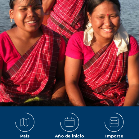
País
Año de inicio
Importe