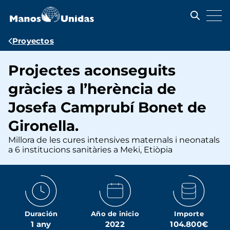
Pasar
al
contenido
principal
Ruta
Proyectos
de
Projectes aconseguits
navegación
gràcies a l’herència de
Josefa Camprubí Bonet de
Gironella.
Millora de les cures intensives maternals i neonatals
a 6 institucions sanitàries a Meki, Etiòpia
Duración
Año de inicio
Importe
1 any
2022
104.800€