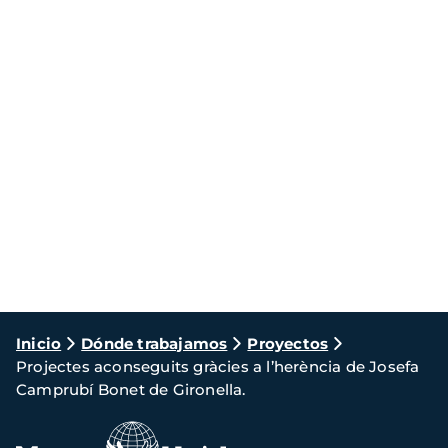
Ruta
Inicio
Dónde trabajamos
Proyectos
Projectes aconseguits gràcies a l’herència de Josefa
de
Camprubí Bonet de Gironella.
navegación