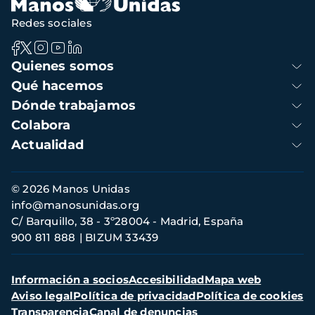
Redes sociales
Navegación
Quienes somos
principal
Qué hacemos
Dónde trabajamos
Colabora
Actualidad
Información
© 2026 Manos Unidas
de
info@manosunidas.org
contacto
C/ Barquillo, 38 - 3º28004 - Madrid, España
900 811 888
BIZUM 33439
Menú
Información a socios
Accesibilidad
Mapa web
secundario
Aviso legal
Política de privacidad
Política de cookies
Transparencia
Canal de denuncias