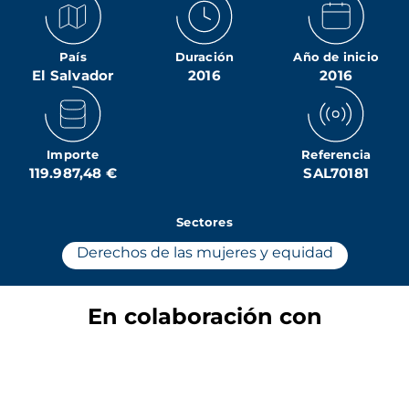
País
Duración
Año de inicio
El Salvador
2016
2016
Importe
Referencia
119.987,48 €
SAL70181
Sectores
Derechos de las mujeres y equidad
En colaboración con