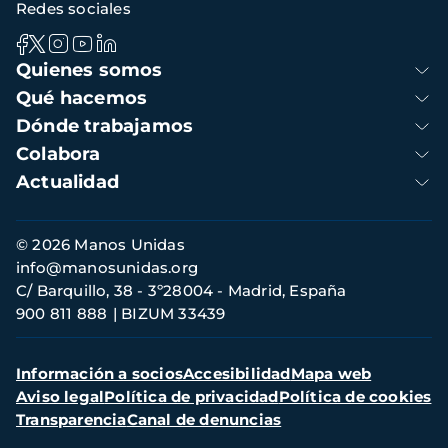
Redes sociales
Navegación
Quienes somos
principal
Qué hacemos
Dónde trabajamos
Colabora
Actualidad
Información
© 2026 Manos Unidas
de
info@manosunidas.org
contacto
C/ Barquillo, 38 - 3º28004 - Madrid, España
900 811 888
BIZUM 33439
Menú
Información a socios
Accesibilidad
Mapa web
secundario
Aviso legal
Política de privacidad
Política de cookies
Transparencia
Canal de denuncias