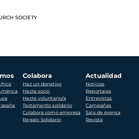
CHURCH SOCIETY
amos
Colabora
Actualidad
frica
Haz un donativo
Noticias
 América
Hazte socio
Reportajes
Asia
Hazte voluntario/a
Entrevistas
 España
Testamento solidario
Campañas
Colabora como empresa
Sala de prensa
Regalo Solidario
Revista