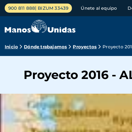
Pasar
Menú
900 811 888
BIZUM 33439
Únete al equipo
D
al
principal
contenido
principal
Ruta
Inicio
Dónde trabajamos
Proyectos
Proyecto 20
de
navegación
Proyecto 2016 -