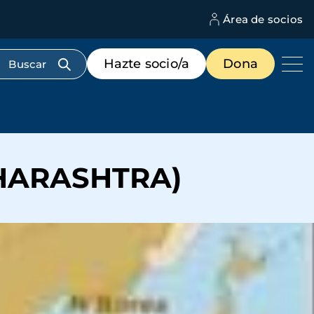
Área de socios
M
d
c
Menú
Hazte socio/a
Dona
d
de
us
destacados
cabecera
AHARASHTRA)