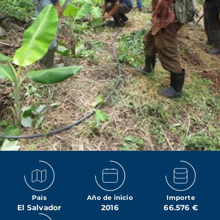
País
Año de inicio
Importe
El Salvador
2016
66.576 €