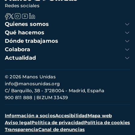
Redes sociales
Navegación
Quienes somos
principal
Qué hacemos
Dónde trabajamos
Colabora
Actualidad
Información
© 2026 Manos Unidas
de
info@manosunidas.org
contacto
C/ Barquillo, 38 - 3º28004 - Madrid, España
900 811 888
BIZUM 33439
Menú
Información a socios
Accesibilidad
Mapa web
secundario
Aviso legal
Política de privacidad
Política de cookies
Transparencia
Canal de denuncias