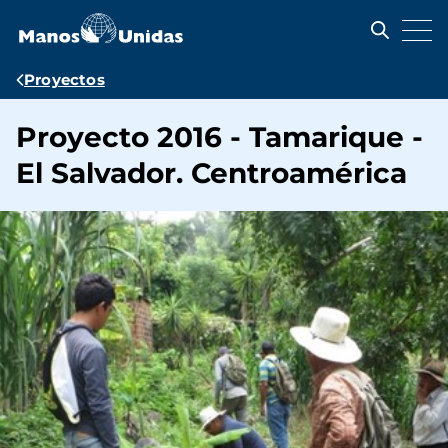
Pasar
al
contenido
principal
Ruta
Proyectos
de
Proyecto 2016 - Tamarique -
navegación
El Salvador. Centroamérica