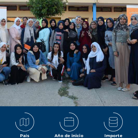
País
Año de inicio
Importe