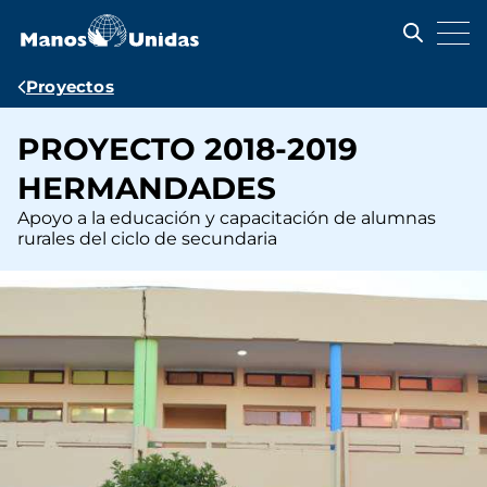
Pasar
al
contenido
principal
Ruta
Proyectos
de
PROYECTO 2018-2019
navegación
HERMANDADES
Apoyo a la educación y capacitación de alumnas
rurales del ciclo de secundaria