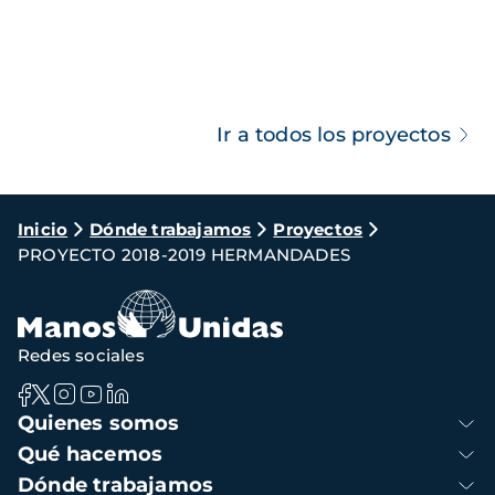
Ir a todos los proyectos
Ruta
Inicio
Dónde trabajamos
Proyectos
PROYECTO 2018-2019 HERMANDADES
de
navegación
Redes sociales
Navegación
Quienes somos
principal
Qué hacemos
Dónde trabajamos