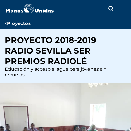
Pasar
al
contenido
principal
Ruta
Proyectos
de
PROYECTO 2018-2019
navegación
RADIO SEVILLA SER
PREMIOS RADIOLÉ
Educación y acceso al agua para jóvenes sin
recursos.