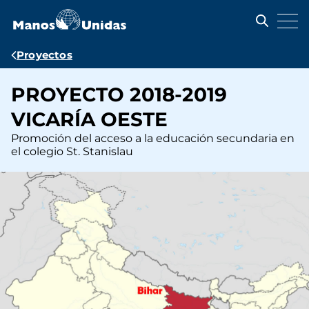
Pasar
al
contenido
principal
Ruta
Proyectos
de
PROYECTO 2018-2019
navegación
VICARÍA OESTE
Promoción del acceso a la educación secundaria en
el colegio St. Stanislau