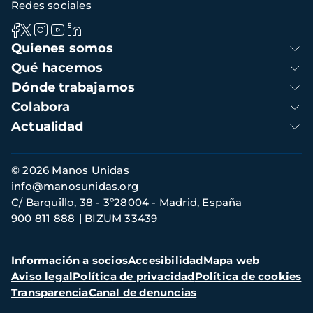
Redes sociales
Navegación
Quienes somos
principal
Qué hacemos
Dónde trabajamos
Colabora
Actualidad
Información
© 2026 Manos Unidas
de
info@manosunidas.org
contacto
C/ Barquillo, 38 - 3º28004 - Madrid, España
900 811 888
BIZUM 33439
Menú
Información a socios
Accesibilidad
Mapa web
secundario
Aviso legal
Política de privacidad
Política de cookies
Transparencia
Canal de denuncias