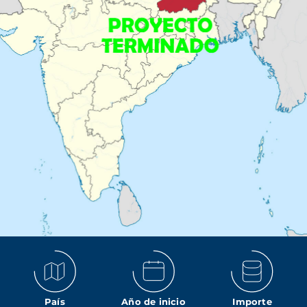
País
Año de inicio
Importe