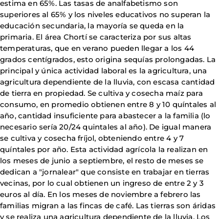
estima en 65%. Las tasas de analfabetismo son
superiores al 65% y los niveles educativos no superan la
educación secundaria, la mayoría se queda en la
primaria. El área Chortí se caracteriza por sus altas
temperaturas, que en verano pueden llegar a los 44
grados centígrados, esto origina sequías prolongadas. La
principal y única actividad laboral es la agricultura, una
agricultura dependiente de la lluvia, con escasa cantidad
de tierra en propiedad. Se cultiva y cosecha maíz para
consumo, en promedio obtienen entre 8 y 10 quíntales al
año, cantidad insuficiente para abastecer a la familia (lo
necesario sería 20/24 quintales al año). De igual manera
se cultiva y cosecha fríjol, obteniendo entre 4 y 7
quíntales por año. Esta actividad agrícola la realizan en
los meses de junio a septiembre, el resto de meses se
dedican a "jornalear" que consiste en trabajar en tierras
vecinas, por lo cual obtienen un ingreso de entre 2 y 3
euros al día. En los meses de noviembre a febrero las
familias migran a las fincas de café. Las tierras son áridas
y se realiza una agricultura dependiente de la lluvia. Los