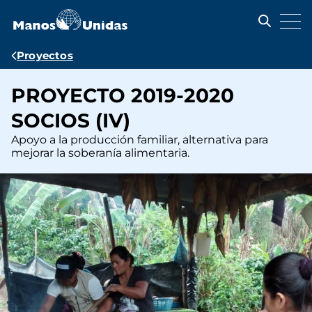
Pasar
al
contenido
principal
Ruta
Proyectos
de
PROYECTO 2019-2020
navegación
SOCIOS (IV)
Apoyo a la producción familiar, alternativa para
mejorar la soberanía alimentaria.