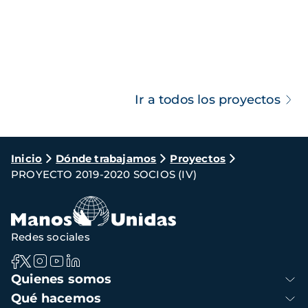
Ir a todos los proyectos
Ruta
Inicio
Dónde trabajamos
Proyectos
PROYECTO 2019-2020 SOCIOS (IV)
de
navegación
Redes sociales
Navegación
Quienes somos
principal
Qué hacemos