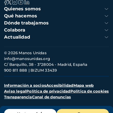
Navegación
Quienes somos
principal
Qué hacemos
Dónde trabajamos
Colabora
Actualidad
Información
© 2026 Manos Unidas
de
info@manosunidas.org
contacto
C/ Barquillo, 38 - 3º28004 - Madrid, España
900 811 888
BIZUM 33439
Menú
Información a socios
Accesibilidad
Mapa web
secundario
Aviso legal
Política de privacidad
Política de cookies
Transparencia
Canal de denuncias
Menú