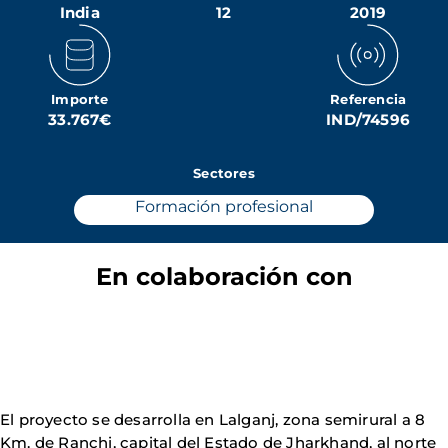
India
12
2019
Importe
Referencia
33.767€
IND/74596
Sectores
Formación profesional
En colaboración con
El proyecto se desarrolla en Lalganj, zona semirural a 8
Km. de Ranchi, capital del Estado de Jharkhand, al norte