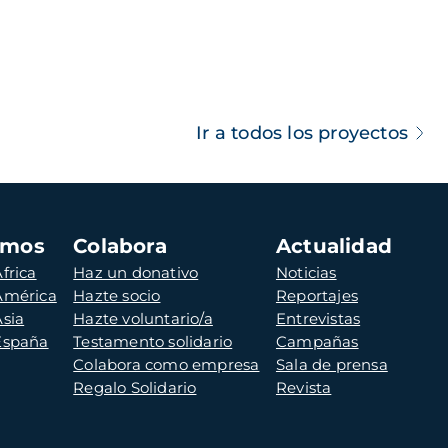
Ir a todos los proyectos
amos
Colabora
Actualidad
frica
Haz un donativo
Noticias
 América
Hazte socio
Reportajes
Asia
Hazte voluntario/a
Entrevistas
 España
Testamento solidario
Campañas
Colabora como empresa
Sala de prensa
Regalo Solidario
Revista