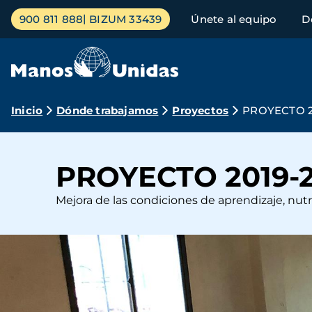
Pasar
Menú
900 811 888
BIZUM 33439
Únete al equipo
D
al
principal
contenido
principal
Ruta
Inicio
Dónde trabajamos
Proyectos
PROYECTO 20
de
navegación
PROYECTO 2019-2
Mejora de las condiciones de aprendizaje, nut