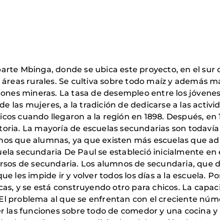
rte Mbinga, donde se ubica este proyecto, en el sur de
 áreas rurales. Se cultiva sobre todo maíz y además ma
ones mineras. La tasa de desempleo entre los jóvenes e
 de las mujeres, a la tradición de dedicarse a las acti
licos cuando llegaron a la región en 1898. Después, en 
oria. La mayoría de escuelas secundarias son todavía
os que alumnas, ya que existen más escuelas que adm
la secundaria De Paul se estableció inicialmente en 
ursos de secundaria. Los alumnos de secundaria, que
e les impide ir y volver todos los días a la escuela. 
cas, y se está construyendo otro para chicos. La capac
s. El problema al que se enfrentan con el creciente nú
er las funciones sobre todo de comedor y una cocina 