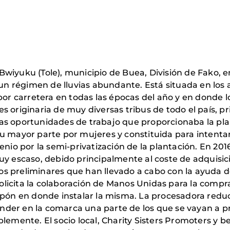
de Bwiyuku (Tole), municipio de Buea, División de Fako
y un régimen de lluvias abundante. Está situada en lo
por carretera en todas las épocas del año y en donde l
s originaria de muy diversas tribus de todo el país, p
s oportunidades de trabajo que proporcionaba la plan
u mayor parte por mujeres y constituida para intentar
lenio por la semi-privatización de la plantación. En 2
uy escaso, debido principalmente al coste de adquisici
udios preliminares que han llevado a cabo con la ayud
l solicita la colaboración de Manos Unidas para la co
lpón en donde instalar la misma. La procesadora redu
vender en la comarca una parte de los que se vayan a p
lemente. El socio local, Charity Sisters Promoters y be