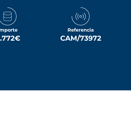
Importe
Referencia
.772€
CAM/73972