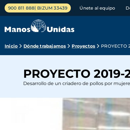
Pasar
Menú
900 811 888
BIZUM 33439
Únete al equipo
D
al
principal
contenido
principal
Ruta
Inicio
Dónde trabajamos
Proyectos
PROYECTO 2
de
navegación
PROYECTO 2019-
Desarrollo de un criadero de pollos por muje