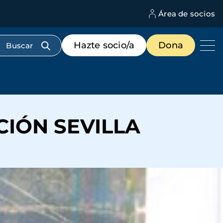
Área de socios
M
d
c
Menú
Hazte socio/a
Dona
d
de
us
destacados
cabecera
CIÓN SEVILLA