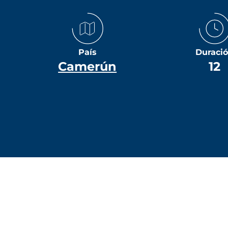
País
Duraci
Camerún
12