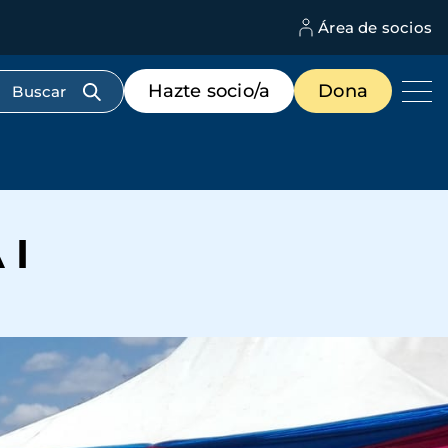
Área de socios
M
d
c
Menú
Hazte socio/a
Dona
d
de
us
destacados
cabecera
 I