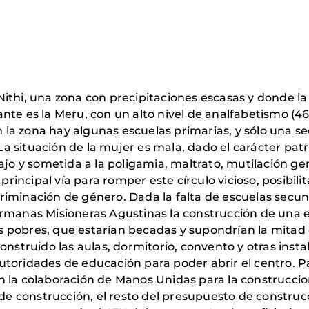
ithi, una zona con precipitaciones escasas y donde la 
nte es la Meru, con un alto nivel de analfabetismo (4
en la zona hay algunas escuelas primarias, y sólo una 
 situación de la mujer es mala, dado el carácter patri
ajo y sometida a la poligamia, maltrato, mutilación ge
principal vía para romper este círculo vicioso, posibili
iminación de género. Dada la falta de escuelas secun
ermanas Misioneras Agustinas la construcción de una 
ias pobres, que estarían becadas y supondrían la mita
onstruido las aulas, dormitorio, convento y otras inst
 autoridades de educación para poder abrir el centro. P
 la colaboración de Manos Unidas para la construccion 
 de construcción, el resto del presupuesto de construcc