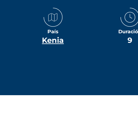
País
Duraci
Kenia
9