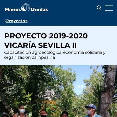
Pasar
al
contenido
principal
Ruta
Proyectos
de
PROYECTO 2019-2020
navegación
VICARÍA SEVILLA II
Capacitación agroecológica, economía solidaria y
organización campesina