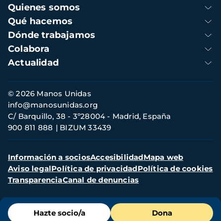
Navegación
Quienes somos
principal
Qué hacemos
Dónde trabajamos
Colabora
Actualidad
Información
© 2026 Manos Unidas
de
info@manosunidas.org
contacto
C/ Barquillo, 38 - 3º28004 - Madrid, España
900 811 888
BIZUM 33439
Menú
Información a socios
Accesibilidad
Mapa web
secundario
Aviso legal
Política de privacidad
Política de cookies
Transparencia
Canal de denuncias
Menú
Hazte socio/a
Dona
de