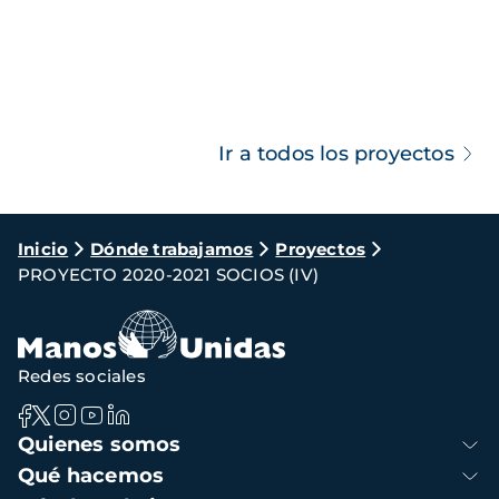
Ir a todos los proyectos
Ruta
Inicio
Dónde trabajamos
Proyectos
PROYECTO 2020-2021 SOCIOS (IV)
de
navegación
Redes sociales
Navegación
Quienes somos
principal
Qué hacemos