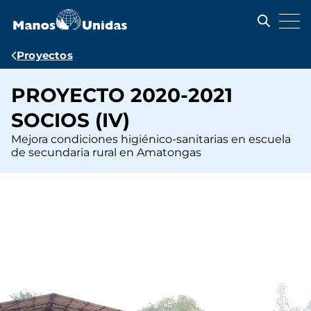
Pasar
al
contenido
principal
Ruta
Proyectos
de
PROYECTO 2020-2021
navegación
SOCIOS (IV)
Mejora condiciones higiénico-sanitarias en escuela
de secundaria rural en Amatongas