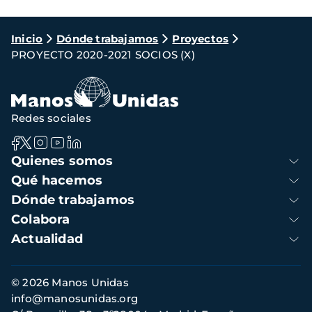
Ruta
Inicio
Dónde trabajamos
Proyectos
PROYECTO 2020-2021 SOCIOS (X)
de
navegación
Redes sociales
Navegación
Quienes somos
principal
Qué hacemos
Dónde trabajamos
Colabora
Actualidad
Información
© 2026 Manos Unidas
de
info@manosunidas.org
contacto