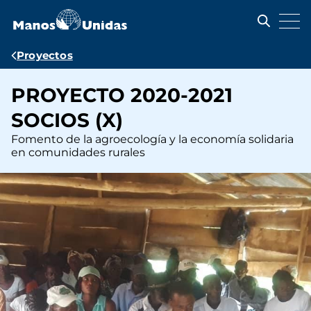
Pasar
al
contenido
principal
Ruta
Proyectos
de
PROYECTO 2020-2021
navegación
SOCIOS (X)
Fomento de la agroecología y la economía solidaria
en comunidades rurales