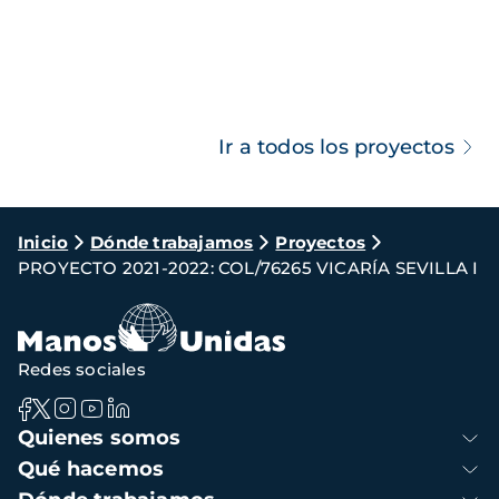
Ir a todos los proyectos
Ruta
Inicio
Dónde trabajamos
Proyectos
PROYECTO 2021-2022: COL/76265 VICARÍA SEVILLA I
de
navegación
Redes sociales
Navegación
Quienes somos
principal
Qué hacemos