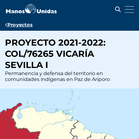
Pasar
al
contenido
principal
Ruta
Proyectos
de
PROYECTO 2021-2022:
navegación
COL/76265 VICARÍA
SEVILLA I
Permanencia y defensa del territorio en
comunidades indígenas en Paz de Ariporo