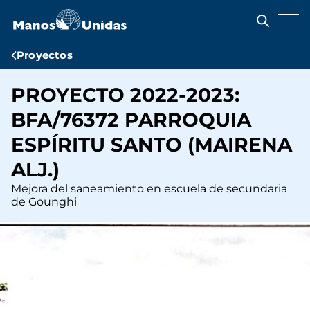
Pasar
al
contenido
principal
Ruta
Proyectos
de
PROYECTO 2022-2023:
navegación
BFA/76372 PARROQUIA
ESPÍRITU SANTO (MAIRENA
ALJ.)
Mejora del saneamiento en escuela de secundaria
de Gounghi