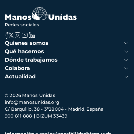
navegación
Redes sociales
Navegación
Quienes somos
principal
Qué hacemos
Dónde trabajamos
Colabora
Actualidad
Información
© 2026 Manos Unidas
de
info@manosunidas.org
contacto
C/ Barquillo, 38 - 3º28004 - Madrid, España
900 811 888
BIZUM 33439
Menú
Información a socios
Accesibilidad
Mapa web