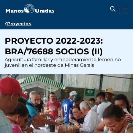
Pasar
al
contenido
principal
Ruta
Proyectos
de
PROYECTO 2022-2023:
navegación
BRA/76688 SOCIOS (II)
Agricultura familiar y empoderamiento femenino
juvenil en el nordeste de Minas Gerais