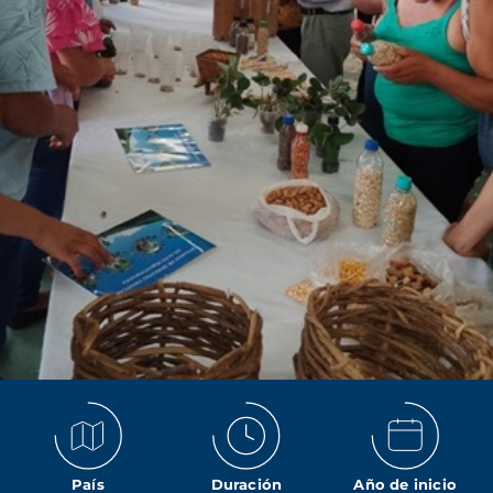
País
Duración
Año de inicio