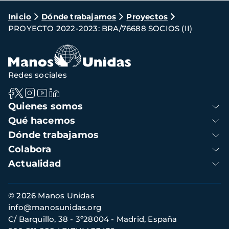
Ruta
Inicio
Dónde trabajamos
Proyectos
PROYECTO 2022-2023: BRA/76688 SOCIOS (II)
de
navegación
Redes sociales
Navegación
Quienes somos
principal
Qué hacemos
Dónde trabajamos
Colabora
Actualidad
Información
© 2026 Manos Unidas
de
info@manosunidas.org
contacto
C/ Barquillo, 38 - 3º28004 - Madrid, España