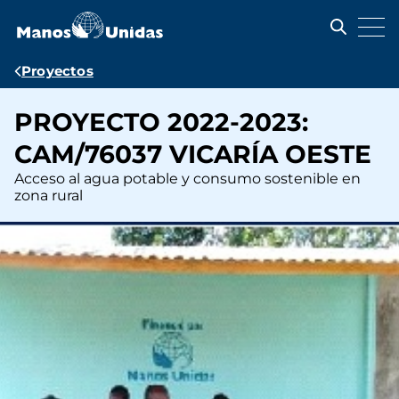
Pasar
al
contenido
principal
Ruta
Proyectos
de
PROYECTO 2022-2023:
navegación
CAM/76037 VICARÍA OESTE
Acceso al agua potable y consumo sostenible en
zona rural