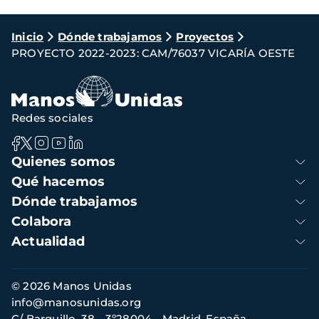
Ruta
Inicio
Dónde trabajamos
Proyectos
PROYECTO 2022-2023: CAM/76037 VICARÍA OESTE
de
navegación
Redes sociales
Navegación
Quienes somos
principal
Qué hacemos
Dónde trabajamos
Colabora
Actualidad
Información
© 2026 Manos Unidas
de
info@manosunidas.org
contacto
C/ Barquillo, 38 - 3º28004 - Madrid, España