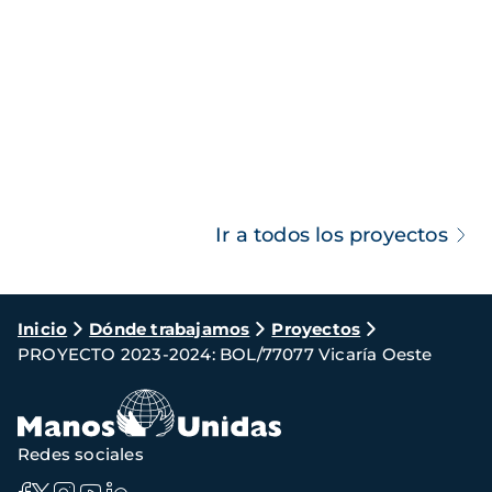
Ir a todos los proyectos
Ruta
Inicio
Dónde trabajamos
Proyectos
PROYECTO 2023-2024: BOL/77077 Vicaría Oeste
de
navegación
Redes sociales