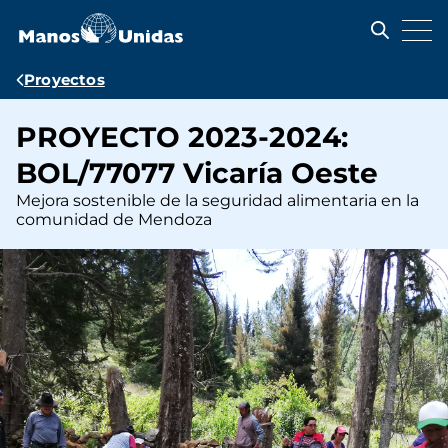
Pasar
al
contenido
principal
Ruta
Proyectos
de
PROYECTO 2023-2024:
navegación
BOL/77077 Vicaría Oeste
Mejora sostenible de la seguridad alimentaria en la
comunidad de Mendoza