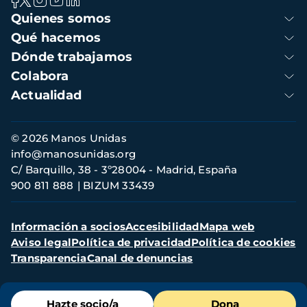
Navegación
Quienes somos
principal
Qué hacemos
Dónde trabajamos
Colabora
Actualidad
Información
© 2026 Manos Unidas
de
info@manosunidas.org
contacto
C/ Barquillo, 38 - 3º28004 - Madrid, España
900 811 888
BIZUM 33439
Menú
Información a socios
Accesibilidad
Mapa web
secundario
Aviso legal
Política de privacidad
Política de cookies
Transparencia
Canal de denuncias
Menú
Hazte socio/a
Dona