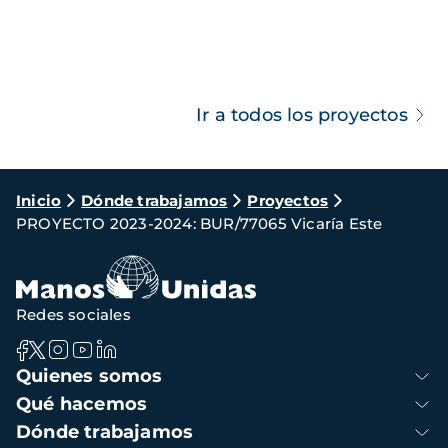
Ir a todos los proyectos
Ruta
Inicio
Dónde trabajamos
Proyectos
PROYECTO 2023-2024: BUR/77065 Vicaría Este
de
navegación
Redes sociales
Navegación
Quienes somos
principal
Qué hacemos
Dónde trabajamos