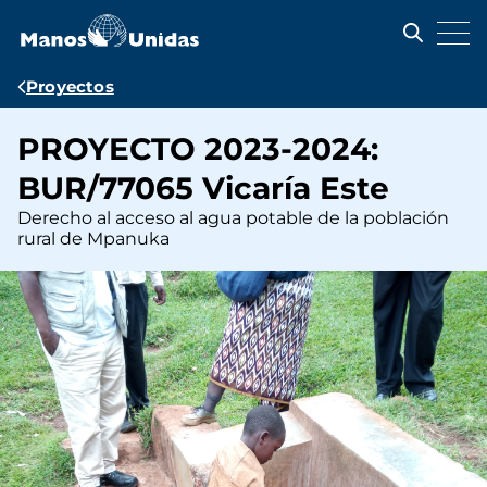
Pasar
al
contenido
principal
Ruta
Proyectos
de
PROYECTO 2023-2024:
navegación
BUR/77065 Vicaría Este
Derecho al acceso al agua potable de la población
rural de Mpanuka