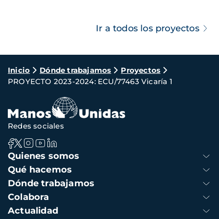
Ir a todos los proyectos
Ruta
Inicio
Dónde trabajamos
Proyectos
PROYECTO 2023-2024: ECU/77463 Vicaría 1
de
navegación
Redes sociales
Navegación
Quienes somos
principal
Qué hacemos
Dónde trabajamos
Colabora
Actualidad