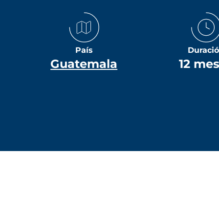
País
Duraci
Guatemala
12 me