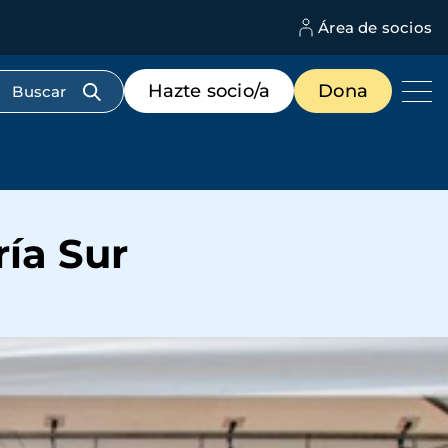
Área de socios
M
d
c
Menú
Hazte socio/a
Dona
d
de
us
destacados
cabecera
ía Sur