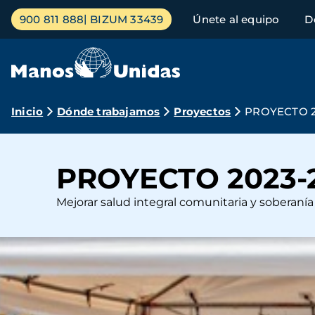
Pasar
Menú
900 811 888
BIZUM 33439
Únete al equipo
D
al
principal
contenido
principal
Ruta
Inicio
Dónde trabajamos
Proyectos
PROYECTO 20
de
navegación
PROYECTO 2023-2
Mejorar salud integral comunitaria y soberanía