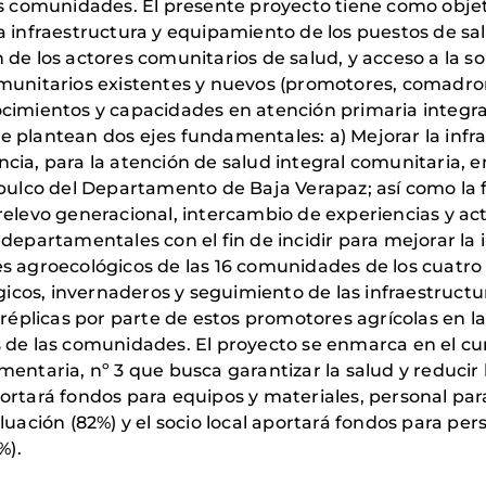
as comunidades. El presente proyecto tiene como objet
a infraestructura y equipamiento de los puestos de sa
 de los actores comunitarios de salud, y acceso a la s
omunitarios existentes y nuevos (promotores, comadro
cimientos y capacidades en atención primaria integral
o se plantean dos ejes fundamentales: a) Mejorar la in
cia, para la atención de salud integral comunitaria, 
ubulco del Departamento de Baja Verapaz; así como la
relevo generacional, intercambio de experiencias y ac
departamentales con el fin de incidir para mejorar la 
s agroecológicos de las 16 comunidades de los cuatro
os, invernaderos y seguimiento de las infraestructur
 réplicas por parte de estos promotores agrícolas en 
 de las comunidades. El proyecto se enmarca en el cu
entaria, nº 3 que busca garantizar la salud y reducir l
ortará fondos para equipos y materiales, personal par
luación (82%) y el socio local aportará fondos para pe
%).