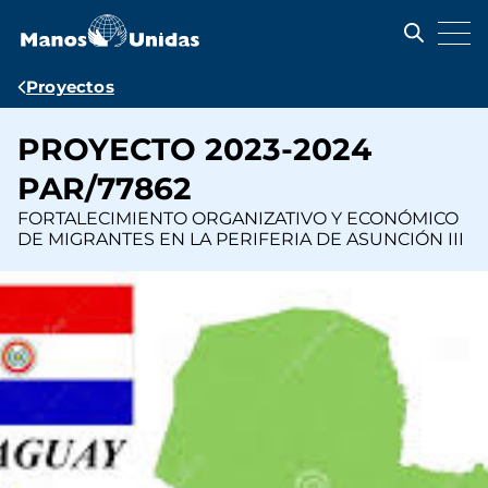
Pasar
al
contenido
principal
Ruta
Proyectos
de
PROYECTO 2023-2024
navegación
PAR/77862
FORTALECIMIENTO ORGANIZATIVO Y ECONÓMICO
DE MIGRANTES EN LA PERIFERIA DE ASUNCIÓN III