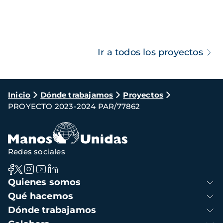
Ir a todos los proyectos
Ruta
Inicio
Dónde trabajamos
Proyectos
PROYECTO 2023-2024 PAR/77862
de
navegación
Redes sociales
Navegación
Quienes somos
principal
Qué hacemos
Dónde trabajamos