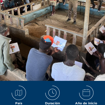
País
Duración
Año de inicio