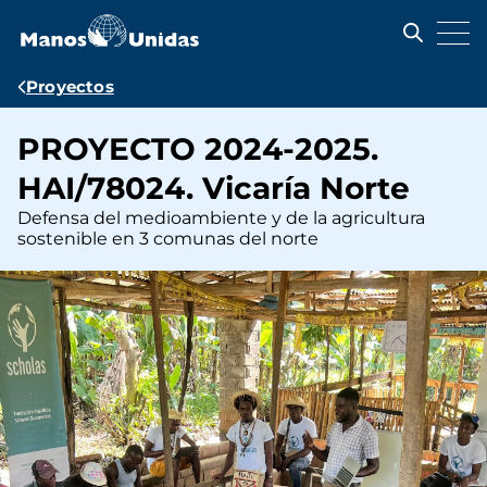
Pasar
al
contenido
principal
Ruta
Proyectos
de
PROYECTO 2024-2025.
navegación
HAI/78024. Vicaría Norte
Defensa del medioambiente y de la agricultura
sostenible en 3 comunas del norte