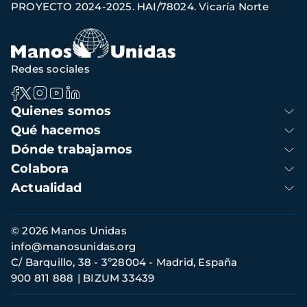
PROYECTO 2024-2025. HAI/78024. Vicaría Norte
de
navegación
Redes sociales
Navegación
Quienes somos
principal
Qué hacemos
Dónde trabajamos
Colabora
Actualidad
Información
© 2026 Manos Unidas
de
info@manosunidas.org
contacto
C/ Barquillo, 38 - 3º28004 - Madrid, España
900 811 888
BIZUM 33439