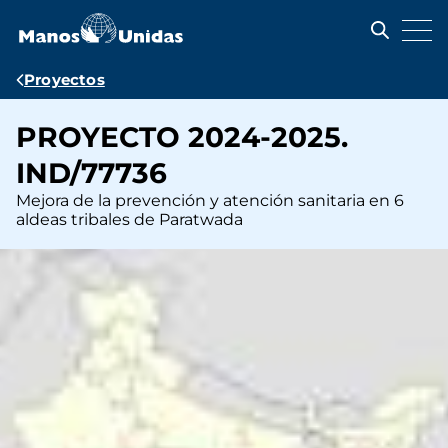
Pasar
al
contenido
principal
Ruta
Proyectos
de
PROYECTO 2024-2025.
navegación
IND/77736
Mejora de la prevención y atención sanitaria en 6
aldeas tribales de Paratwada