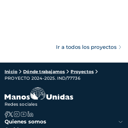
Ir a todos los proyectos
Ruta
Inicio
Dónde trabajamos
Proyectos
PROYECTO 2024-2025. IND/77736
de
navegación
Redes sociales
Navegación
Quienes somos
principal