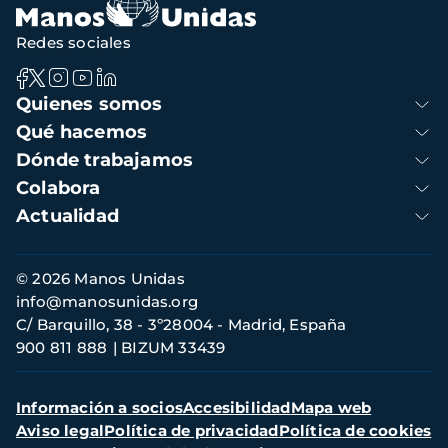
Redes sociales
Navegación
Quienes somos
principal
Qué hacemos
Dónde trabajamos
Colabora
Actualidad
Información
© 2026 Manos Unidas
de
info@manosunidas.org
contacto
C/ Barquillo, 38 - 3º28004 - Madrid, España
900 811 888
BIZUM 33439
Menú
Información a socios
Accesibilidad
Mapa web
secundario
Aviso legal
Política de privacidad
Política de cookies