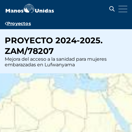
Pasar
al
contenido
principal
Ruta
Proyectos
de
PROYECTO 2024-2025.
navegación
ZAM/78207
Mejora del acceso a la sanidad para mujeres
embarazadas en Lufwanyama