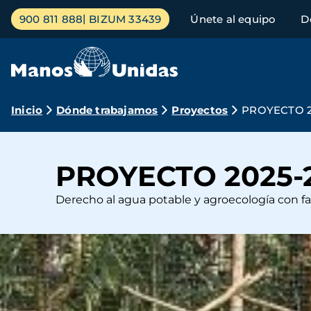
Pasar
Menú
900 811 888
BIZUM 33439
Únete al equipo
D
al
principal
contenido
principal
Ruta
Inicio
Dónde trabajamos
Proyectos
PROYECTO 20
de
navegación
PROYECTO 2025-2
Derecho al agua potable y agroecología con f