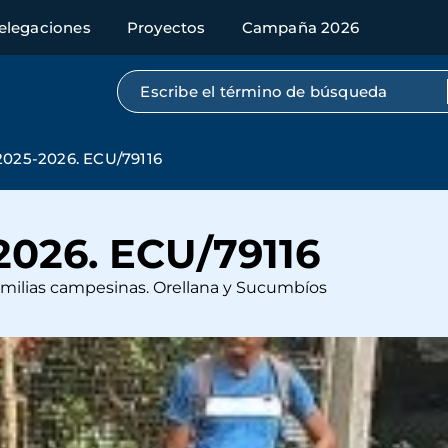
elegaciones
Proyectos
Campaña 2026
Búsqueda por texto completo
25-2026. ECU/79116
026. ECU/79116
amilias campesinas. Orellana y Sucumbíos