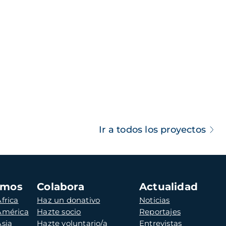
Ir a todos los proyectos
amos
Colabora
Actualidad
frica
Haz un donativo
Noticias
 América
Hazte socio
Reportajes
Asia
Hazte voluntario/a
Entrevistas