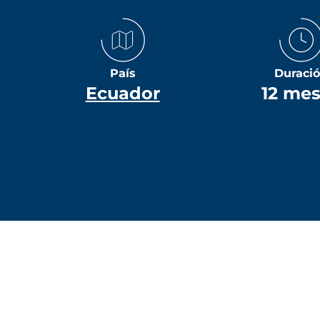
País
Duraci
Ecuador
12 me