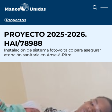
Pasar
al
contenido
principal
Ruta
Proyectos
de
PROYECTO 2025-2026.
navegación
HAI/78988
Instalación de sistema fotovoltaico para asegurar
atención sanitaria en Anse-à-Pitre