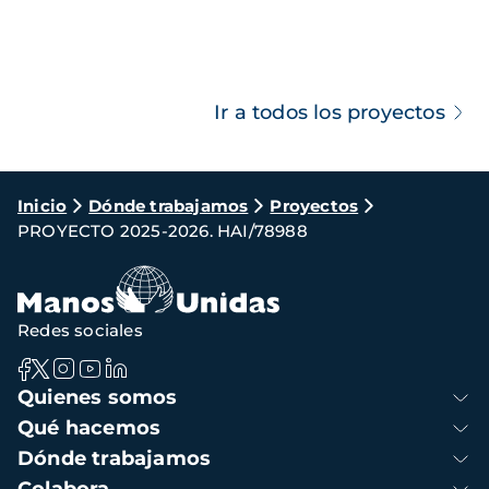
Ir a todos los proyectos
Ruta
Inicio
Dónde trabajamos
Proyectos
PROYECTO 2025-2026. HAI/78988
de
navegación
Redes sociales
Navegación
Quienes somos
principal
Qué hacemos
Dónde trabajamos