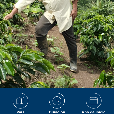
País
Duración
Año de inicio