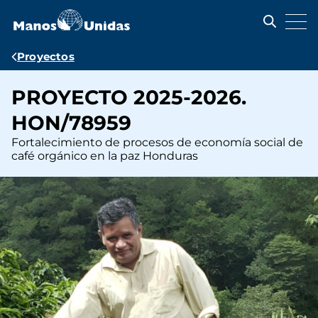
Pasar
al
contenido
principal
Ruta
Proyectos
de
PROYECTO 2025-2026.
navegación
HON/78959
Fortalecimiento de procesos de economía social de
café orgánico en la paz Honduras