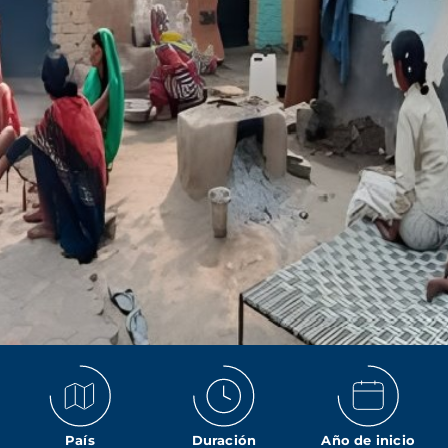
País
Duración
Año de inicio