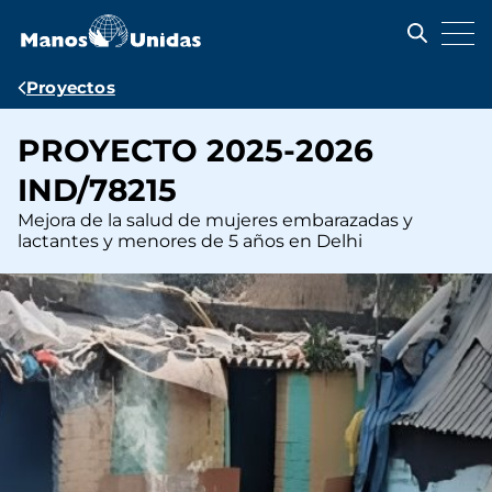
Pasar
al
contenido
principal
Ruta
Proyectos
de
PROYECTO 2025-2026
navegación
IND/78215
Mejora de la salud de mujeres embarazadas y
lactantes y menores de 5 años en Delhi