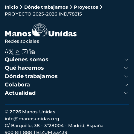
Ruta
Inicio
Dónde trabajamos
Proyectos
PROYECTO 2025-2026 IND/78215
de
navegación
Redes sociales
Navegación
Quienes somos
principal
Qué hacemos
Dónde trabajamos
Colabora
Actualidad
Información
© 2026 Manos Unidas
de
info@manosunidas.org
contacto
C/ Barquillo, 38 - 3º28004 - Madrid, España
900 811 888
BIZUM 33439