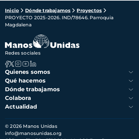
Ruta
Inicio
Dónde trabajamos
Proyectos
PROYECTO 2025-2026. IND/78646. Parroquia
de
Magdalena
navegación
Redes sociales
Navegación
Quienes somos
principal
Qué hacemos
Dónde trabajamos
Colabora
Actualidad
Información
© 2026 Manos Unidas
de
info@manosunidas.org
contacto