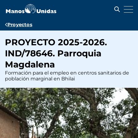
Pasar
al
contenido
principal
Ruta
Proyectos
de
PROYECTO 2025-2026.
navegación
IND/78646. Parroquia
Magdalena
Formación para el empleo en centros sanitarios de
población marginal en Bhilai