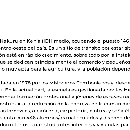
e Nakuru en Kenia (IDH medio, ocupando el puesto 146 
tro-oeste del país. Es un sitio de tránsito por estar si
 está en rápido crecimiento, sobre todo por la instal
 que se dedican principalmente al comercio y pequeños
 no muy apta para la agricultura, y la población dep
ada en 1978 por los Misioneros Combonianos y, desde 
. En la actualidad, la escuela es gestionada por los
He
indar formación profesional a jóvenes de escasos recur
ontribuir a la reducción de la pobreza en la comunid
utomóviles, albañilería, carpintería, pintura y señalé
cuenta con 446 alumnos/as matriculados y dispone de se
s, dormitorios para estudiantes internos y viviendas pa