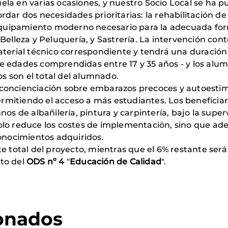
la en varias ocasiones, y nuestro Socio Local se ha 
dar dos necesidades prioritarias: la rehabilitación de 
l equipamiento moderno necesario para la adecuada fo
Belleza y Peluquería, y Sastrería. La intervención con
aterial técnico correspondiente y tendrá una duració
e edades comprendidas entre 17 y 35 años - y los alu
os son el total del alumnado.
concienciación sobre embarazos precoces y autoestima
mitiendo el acceso a más estudiantes. Los beneficiar
nos de albañilería, pintura y carpintería, bajo la supe
olo reduce los costes de implementación, sino que a
conocimientos adquiridos.
e total del proyecto, mientras que el 6% restante será 
to del
ODS nº 4
"
Educación de Calidad
".
ionados