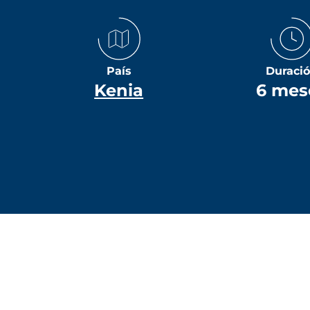
País
Duraci
Kenia
6 mes