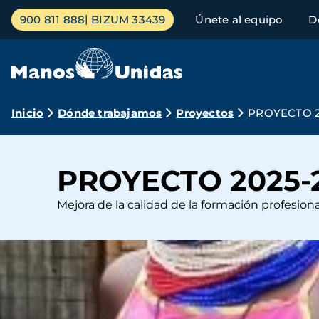
Pasar
Menú
900 811 888
BIZUM 33439
Únete al equipo
D
al
principal
contenido
principal
Ruta
Inicio
Dónde trabajamos
Proyectos
PROYECTO 20
de
navegación
PROYECTO 2025-20
Mejora de la calidad de la formación profesional