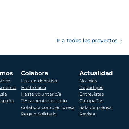
Ir a todos los proyectos
amos
Colabora
Actualidad
frica
Haz un donativo
Noticias
 América
Hazte socio
Reportajes
Asia
Hazte voluntario/a
Entrevistas
 España
Testamento solidario
Campañas
Colabora como empresa
Sala de prensa
Regalo Solidario
Revista