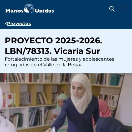
Pasar
al
contenido
principal
Ruta
Proyectos
de
PROYECTO 2025-2026.
navegación
LBN/78313. Vicaría Sur
Fortalecimiento de las mujeres y adolescentes
refugiadas en el Valle de la Bekaa