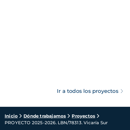
Ir a todos los proyectos
Ruta
Inicio
Dónde trabajamos
Proyectos
PROYECTO 2025-2026. LBN/78313. Vicaría Sur
de