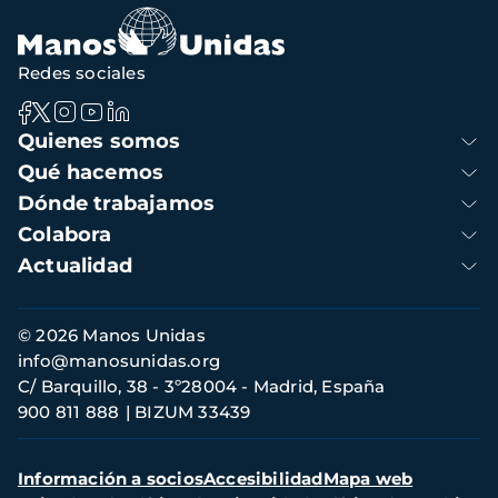
navegación
Redes sociales
Navegación
Quienes somos
principal
Qué hacemos
Dónde trabajamos
Colabora
Actualidad
Información
© 2026 Manos Unidas
de
info@manosunidas.org
contacto
C/ Barquillo, 38 - 3º28004 - Madrid, España
900 811 888
BIZUM 33439
Menú
Información a socios
Accesibilidad
Mapa web
secundario